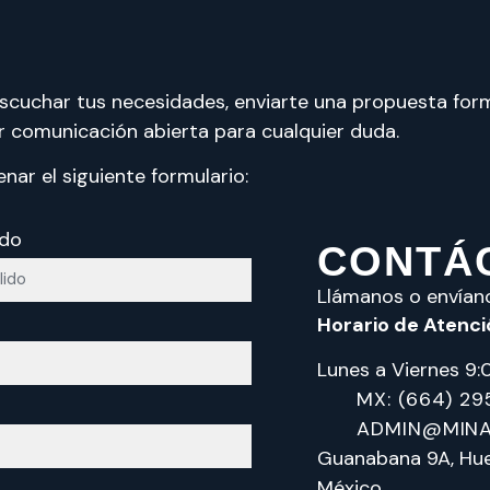
cuchar tus necesidades, enviarte una propuesta for
r comunicación abierta para cualquier duda.
enar el siguiente formulario:
ido
CONTÁ
Llámanos o envían
Horario de Atenci
Lunes a Viernes 9
MX: (664) 29
ADMIN@MINA
Guanabana 9A, Huert
México.