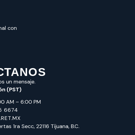
mal con
CTANOS
os un mensaje.
ón (PST)
:00 AM – 6:00 PM
5 6674
RET.MX
as 1ra Secc, 22116 Tijuana, B.C.