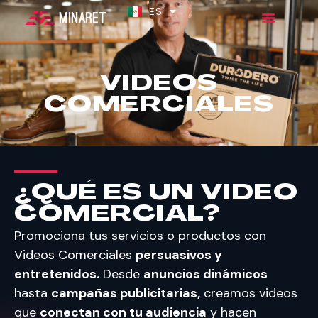
ES
EN
VIDEOS
COMERCIALES
¿QUÉ ES UN VIDEO
COMERCIAL?
Promociona tus servicios o productos con
Videos Comerciales
persuasivos y
entretenidos.
Desde
anuncios dinámicos
hasta
campañas publicitarias,
creamos videos
que
conectan con tu audiencia
y hacen