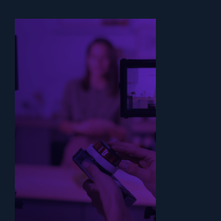
COMERCIALES
Promociona tus
servicios o productos
con Videos
Comerciales
persuasivos y
entretenidos. Desde
anuncios dinámicos
hasta campañas
publicitarias, creamos
videos que conectan
con tu audiencia y
hacen destacar tu
marca entre la
competencia.