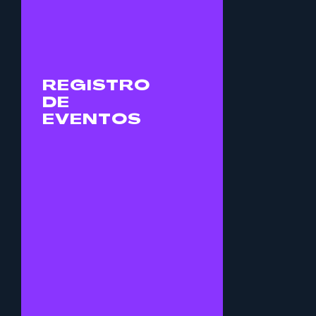
corporativos, de
beneficencia, hasta
eventos sociales.
REGISTRO
CONTRATA
DE
SERVICIO
EVENTOS
TRANSMISIONES
EN VIVO
Transmite tus eventos
sin descuidar la calidad
de imagen y audio.
Nuestro kit de
transmisiones en vivo
nos permite transmitir