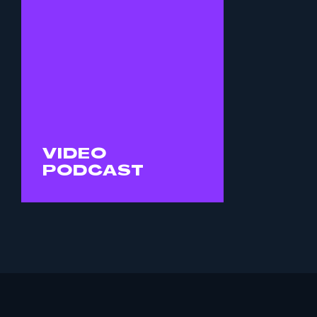
producción, dejándola
en manos de un equipo
experto que ha
producido más de 100
episodios de video
podcast.
CONTRATA
VIDEO
SERVICIO
PODCAST