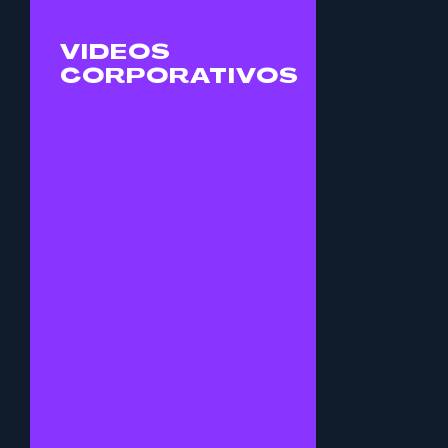
CONTRATA
VIDEOS
VIDEOS
SERVICIO
CORPORATIVOS
DE REDES
SOCIALES
La era digital exige
contenido atractivo y
relevante. En Minaret
te ofrecemos
soluciones efectivas de
producción de
contenido,
maximizando tu
presencia online y
aumentando la
interacción con tu