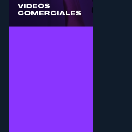
CONTRATA
VIDEOS
SERVICIO
COMERCIALES
VIDEOS
CORPORATIVOS
Eleva la imagen de tu
empresa con videos
corporativos que
inspiren a tus
colaboradores.
Optimiza la
comunicación interna y
la formación del
personal con videos de
capacitación o
informativos de tu
empresa.