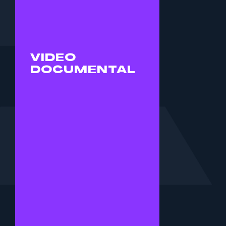
calidad y con un look
cinematográfico.
CONTRATA
VIDEO
SERVICIO
DOCUMENTAL
REGISTRO
DE
EVENTOS
Comparte la
experiencia que se vive
en tus eventos con
nuestro servicio
Registro de Eventos en
Video. Contamos con
experiencia grabando
desde eventos