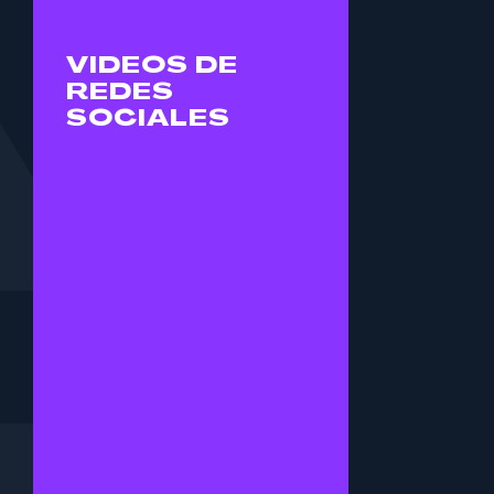
audiencia.
VIDEOS DE
CONTRATA
REDES
SERVICIO
SOCIALES
VIDEO
DOCUMENTAL
Contamos historias
cautivantes a través de
nuestros videos
documentales. Desde
testimonios de
clientes, hasta
historias de formación
de empresas,
producimos videos
documentales de alta