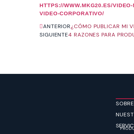
HTTPS://WWW.MKG20.ES/VIDEO
VIDEO-CORPORATIVO/
ANTERIOR
¿CÓMO PUBLICAR MI V
SIGUIENTE
4 RAZONES PARA PRODU
SOBRE
NUEST
SERVIC
PRODU